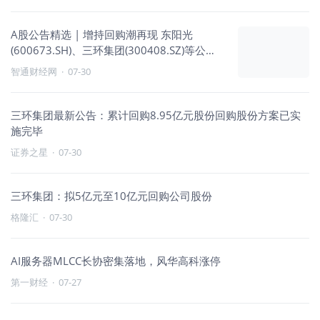
A股公告精选 | 增持回购潮再现 东阳光
(600673.SH)、三环集团(300408.SZ)等公司
纷纷出手
智通财经网
·
07-30
三环集团最新公告：累计回购8.95亿元股份回购股份方案已实
施完毕
证券之星
·
07-30
三环集团：拟5亿元至10亿元回购公司股份
格隆汇
·
07-30
AI服务器MLCC长协密集落地，风华高科涨停
第一财经
·
07-27