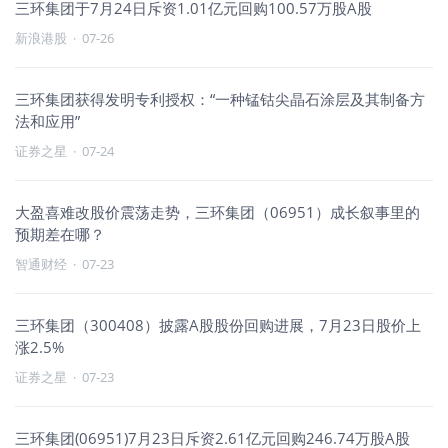
三环集团于7月24日斥资1.01亿元回购100.57万股A股
新浪港股
·
07-26
三环集团获得发明专利授权：“一种锰钴尖晶石涂层及其制备方
法和应用”
证券之星
·
07-24
大盈喜难改股价震荡走势，三环集团（06951）成长叙事里的
预期差在哪？
智通财经
·
07-23
三环集团（300408）披露A股股份回购进展，7月23日股价上
涨2.5%
证券之星
·
07-23
三环集团(06951)7月23日斥资2.61亿元回购246.74万股A股