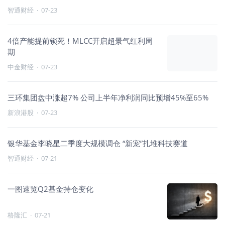
智通财经
·
07-23
4倍产能提前锁死！MLCC开启超景气红利周
期
中金财经
·
07-23
三环集团盘中涨超7% 公司上半年净利润同比预增45%至65%
新浪港股
·
07-23
银华基金李晓星二季度大规模调仓 “新宠”扎堆科技赛道
智通财经
·
07-21
一图速览Q2基金持仓变化
格隆汇
·
07-21