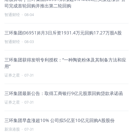
司完成首轮回购并推出第二轮回购
智通财经
·
08-04
三环集团(06951)8月3日斥资1931.4万元回购17.27万股A股
智通财经
·
08-03
三环集团获得发明专利授权：“一种陶瓷粉体及其制备方法和应
用”
证券之星
·
07-31
三环集团最新公告：取得工商银行9亿元股票回购贷款承诺函
证券之星
·
07-31
三环集团早盘涨超10% 公司拟5亿至10亿元回购A股股份
新浪港股
·
07-31