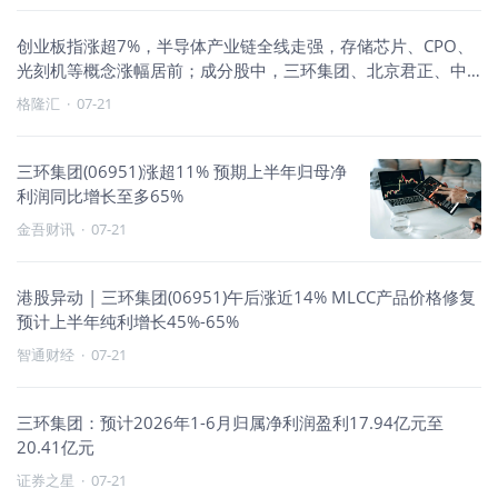
创业板指涨超7%，半导体产业链全线走强，存储芯片、CPO、
光刻机等概念涨幅居前；成分股中，三环集团、北京君正、中
际旭创、
格隆汇
·
07-21
三环集团(06951)涨超11% 预期上半年归母净
利润同比增长至多65%
金吾财讯
·
07-21
港股异动 | 三环集团(06951)午后涨近14% MLCC产品价格修复
预计上半年纯利增长45%-65%
智通财经
·
07-21
三环集团：预计2026年1-6月归属净利润盈利17.94亿元至
20.41亿元
证券之星
·
07-21