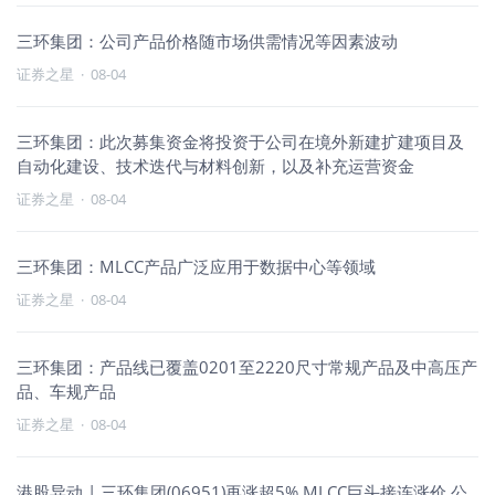
三环集团：公司产品价格随市场供需情况等因素波动
证券之星
·
08-04
三环集团：此次募集资金将投资于公司在境外新建扩建项目及
自动化建设、技术迭代与材料创新，以及补充运营资金
证券之星
·
08-04
三环集团：MLCC产品广泛应用于数据中心等领域
证券之星
·
08-04
三环集团：产品线已覆盖0201至2220尺寸常规产品及中高压产
品、车规产品
证券之星
·
08-04
港股异动 | 三环集团(06951)再涨超5% MLCC巨头接连涨价 公