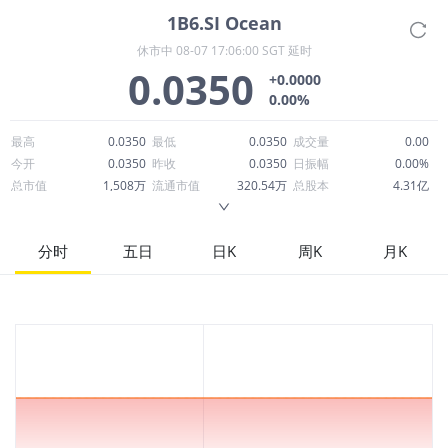
1B6.SI
Ocean
休市中
08-07 17:06:00 SGT 延时
0.0350
+0.0000
0.00%
最高
0.0350
最低
0.0350
成交量
0.00
今开
0.0350
昨收
0.0350
日振幅
0.00%
总市值
1,508万
流通市值
320.54万
总股本
4.31亿
成交额
0.00
换手率
0.00%
流通股本
9,158万
市净率
0.36
ROE
3.68%
每股收益
0.00
分时
五日
日K
周K
月K
52周最高
0.0600
52周最低
0.0240
市盈率
9.72
股息
0.00
股息收益率
0.00
ROA
1.95%