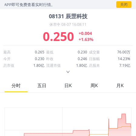
P即可免费查看实时行情。
关闭
08131
辰罡科技
休市中
08-07 16:08:11
0.250
+0.004
+1.63%
最高
0.265
最低
0.230
成交量
76.00万
今开
0.230
昨收
0.246
日振幅
14.23%
总市值
1.80亿
流通市值
1.80亿
总股本
7.19亿
成交额
19.14万
换手率
0.11%
流通股本
7.19亿
市净率
68.98
ROE
698.60%
每股收益
0.01
分时
五日
日K
周K
月K
52周最高
0.330
52周最低
0.035
市盈率
24.51
股息
0.00
股息收益率
0.00
ROA
-2.63%