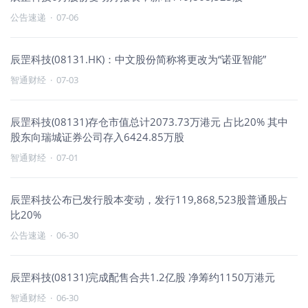
公告速递
·
07-06
辰罡科技(08131.HK)：中文股份简称将更改为“诺亚智能”
智通财经
·
07-03
辰罡科技(08131)存仓市值总计2073.73万港元 占比20% 其中
股东向瑞城证券公司存入6424.85万股
智通财经
·
07-01
辰罡科技公布已发行股本变动，发行119,868,523股普通股占
比20%
公告速递
·
06-30
辰罡科技(08131)完成配售合共1.2亿股 净筹约1150万港元
智通财经
·
06-30