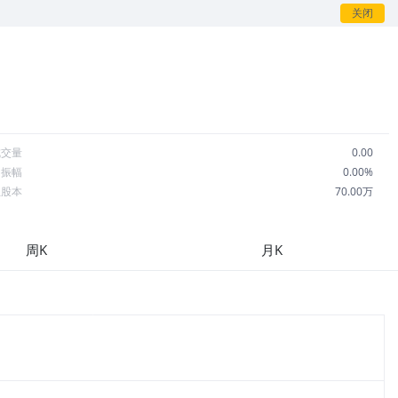
关闭
成交量
0.00
日振幅
0.00%
总股本
70.00万
流通股本
70.00万
每股收益
0.00
周K
月K
市盈率
--
OA
--