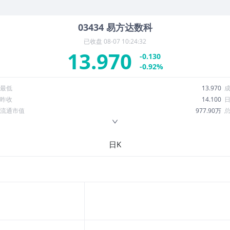
03434
易方达数科
已收盘
08-07 10:24:32
13.970
-0.130
-0.92%
最低
13.970
昨收
14.100
流通市值
977.90万
换手率
0.00%
ROE
--
日K
52周最低
12.550
股息收益率
0.00
R