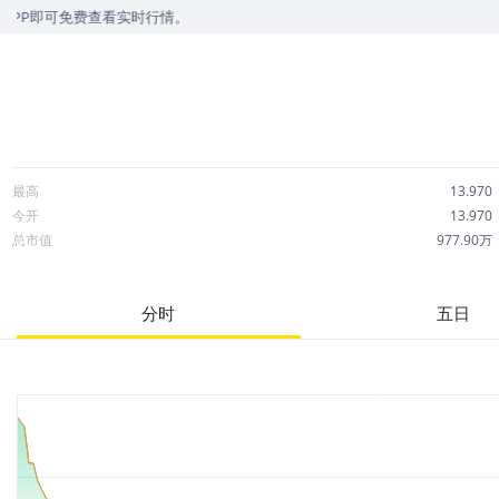
即可免费查看实时行情。
最高
13.970
今开
13.970
总市值
977.90万
成交额
0.00
市净率
--
分时
五日
52周最高
15.730
股息
0.00