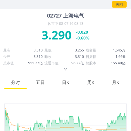
情。
关闭
02727
上海电气
休市中
08-07 16:08:13
3.290
-0.020
-0.60%
最高
3.310
最低
3.255
成交量
1,545万
今开
3.310
昨收
3.310
日振幅
1.66%
总市值
511.27亿
流通市值
96.22亿
总股本
155.40亿
成交额
5,059万
换手率
0.53%
流通股本
29.24亿
市净率
0.80
ROE
3.91%
每股收益
0.09
分时
五日
日K
周K
月K
52周最高
5.686
52周最低
3.020
市盈率
36.49
股息
0.02
股息收益率
0.01
ROA
0.71%