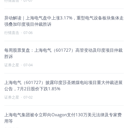
行情直击
·
07-07
异动解读｜上海电气盘中上涨3.17%，重型电气设备板块集体走
强叠加印度项目仲裁胜诉
行情直击
·
07-06
每周股票复盘：上海电气（601727）高管变动及印度项目仲裁
胜诉
证券之星
·
07-04
上海电气（601727）披露印度莎圣燃煤电站项目重大仲裁进展
公告，7月2日股价下跌1.85%
证券之星
·
07-02
上海电气集团被令立即向Oxagon支付130万美元法律及专家费
用等