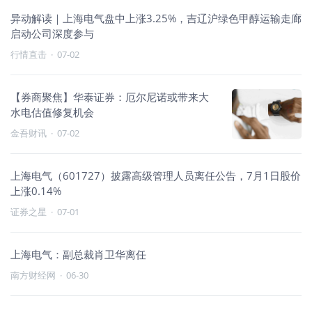
异动解读｜上海电气盘中上涨3.25%，吉辽沪绿色甲醇运输走廊
启动公司深度参与
行情直击
·
07-02
【券商聚焦】华泰证券：厄尔尼诺或带来大
水电估值修复机会
金吾财讯
·
07-02
上海电气（601727）披露高级管理人员离任公告，7月1日股价
上涨0.14%
证券之星
·
07-01
上海电气：副总裁肖卫华离任
南方财经网
·
06-30