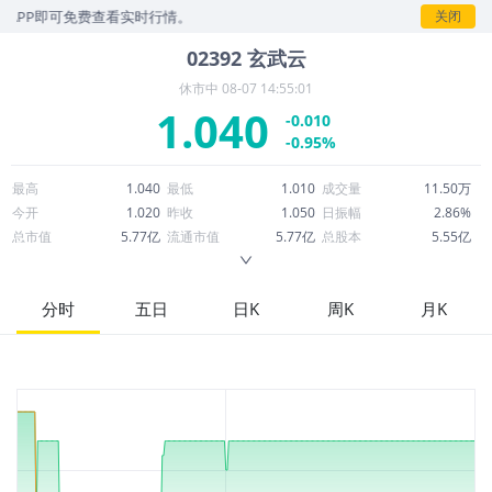
P即可免费查看实时行情。
关闭
02392
玄武云
休市中
08-07 14:55:01
1.040
-0.010
-0.95%
最高
1.040
最低
1.010
成交量
11.50万
今开
1.020
昨收
1.050
日振幅
2.86%
总市值
5.77亿
流通市值
5.77亿
总股本
5.55亿
成交额
11.72万
换手率
0.02%
流通股本
5.55亿
市净率
1.78
ROE
-12.63%
每股收益
-0.10
分时
五日
日K
周K
月K
52周最高
1.880
52周最低
0.910
市盈率
-10.30
股息
0.00
股息收益率
0.00
ROA
-3.40%