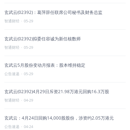
玄武云(02392)：葛萍辞任联席公司秘书及财务总监
智通财经
·
05-29
玄武云(02392)拟委任容诚为新任核数师
智通财经
·
05-29
玄武云5月股份变动月报表：股本维持稳定
公告速递
·
05-29
玄武云(02392)4月29日斥资21.98万港元回购16.3万股
智通财经
·
04-29
玄武云：4月24日回购14,000股股份，涉资约2.05万港元
公告速递
·
04-24