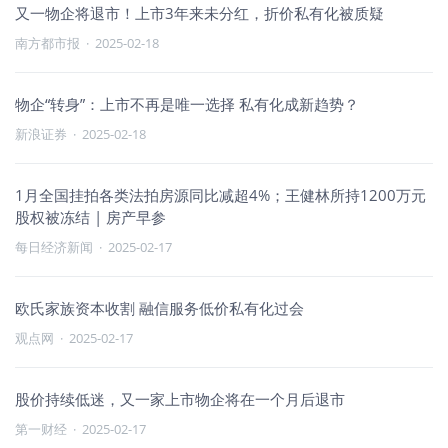
又一物企将退市！上市3年来未分红，折价私有化被质疑
南方都市报
·
2025-02-18
物企“转身”：上市不再是唯一选择 私有化成新趋势？
新浪证券
·
2025-02-18
1月全国挂拍各类法拍房源同比减超4%；王健林所持1200万元
股权被冻结 | 房产早参
每日经济新闻
·
2025-02-17
欧氏家族资本收割 融信服务低价私有化过会
观点网
·
2025-02-17
股价持续低迷，又一家上市物企将在一个月后退市
第一财经
·
2025-02-17