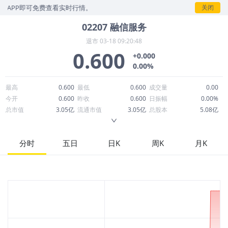
P即可免费查看实时行情。
关闭
02207
融信服务
退市
03-18 09:20:48
0.600
+0.000
0.00%
最高
0.600
最低
0.600
成交量
0.00
今开
0.600
昨收
0.600
日振幅
0.00%
总市值
3.05亿
流通市值
3.05亿
总股本
5.08亿
成交额
0.00
换手率
0.00%
流通股本
5.08亿
市净率
0.44
ROE
-17.60%
每股收益
0.02
分时
五日
日K
周K
月K
52周最高
0.600
52周最低
0.600
市盈率
24.59
股息
0.00
股息收益率
0.00
ROA
-7.01%