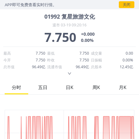
PP即可免费查看实时行情。
关闭
01992
复星旅游文化
退市
03-19 09:20:16
7.750
+0.000
0.00%
最高
7.750
最低
7.750
成交量
0.00
今开
7.750
昨收
7.750
日振幅
0.00%
总市值
96.49亿
流通市值
96.49亿
总股本
12.45亿
成交额
0.00
换手率
0.00%
流通股本
12.45亿
市净率
3.22
ROE
6.22%
每股收益
0.29
分时
五日
日K
周K
月K
52周最高
7.750
52周最低
7.750
市盈率
26.96
股息
0.02
股息收益率
0.00
ROA
2.71%