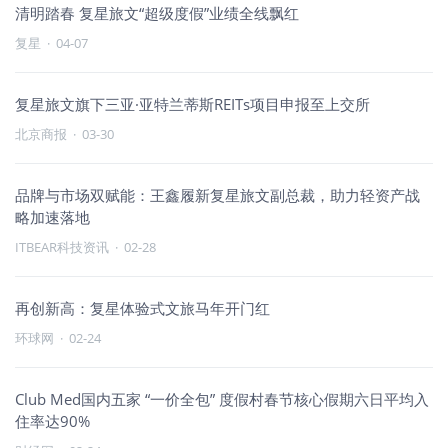
清明踏春 复星旅文“超级度假”业绩全线飘红
复星
·
04-07
复星旅文旗下三亚·亚特兰蒂斯REITs项目申报至上交所
北京商报
·
03-30
品牌与市场双赋能：王鑫履新复星旅文副总裁，助力轻资产战
略加速落地
ITBEAR科技资讯
·
02-28
再创新高：复星体验式文旅马年开门红
环球网
·
02-24
Club Med国内五家 “一价全包” 度假村春节核心假期六日平均入
住率达90%