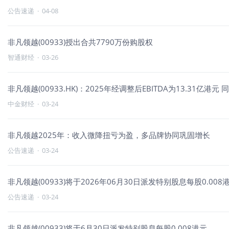
公告速递
·
04-08
非凡领越(00933)授出合共7790万份购股权
智通财经
·
03-26
非凡领越(00933.HK)：2025年经调整后EBITDA为13.31亿港元 
中金财经
·
03-24
非凡领越2025年：收入微降扭亏为盈，多品牌协同巩固增长
公告速递
·
03-24
非凡领越(00933)将于2026年06月30日派发特别股息每股0.008
公告速递
·
03-24
非凡领越(00933)将于6月30日派发特别股息每股0.008港元