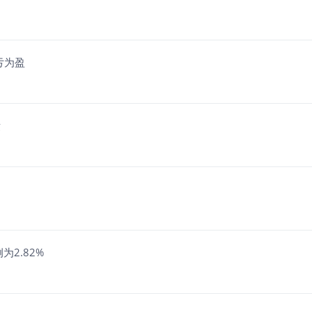
亏为盈
绩
为2.82%