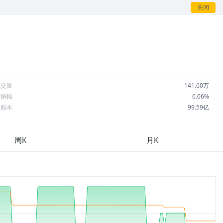
关闭
成交量
141.60万
日振幅
6.06%
总股本
99.59亿
流通股本
99.59亿
每股收益
0.01
周K
月K
市盈率
22.26
OA
0.57%