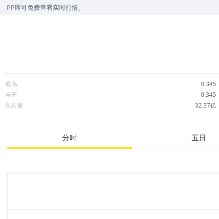
费查看实时行情。
最高
0.345
今开
0.345
总市值
32.37亿
成交额
46.78万
市净率
0.42
分时
五日
52周最高
0.747
股息
0.01