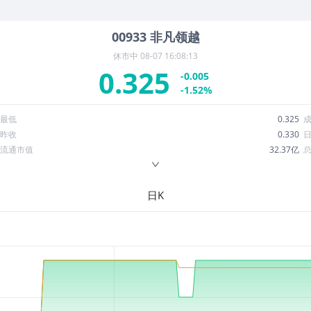
00933
非凡领越
休市中
08-07 16:08:13
0.325
-0.005
-1.52%
最低
0.325
昨收
0.330
流通市值
32.37亿
换手率
0.01%
ROE
3.25%
日K
52周最低
0.320
股息收益率
0.02
R