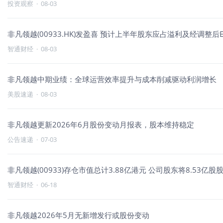
投资观察
·
08-03
非凡领越(00933.HK)发盈喜 预计上半年股东应占溢利及经调整后E
智通财经
·
08-03
非凡领越中期业绩：全球运营效率提升与成本削减驱动利润增长
美股速递
·
08-03
非凡领越更新2026年6月股份变动月报表，股本维持稳定
公告速递
·
07-03
非凡领越(00933)存仓市值总计3.88亿港元 公司股东将8.53亿
智通财经
·
06-18
非凡领越2026年5月无新增发行或股份变动