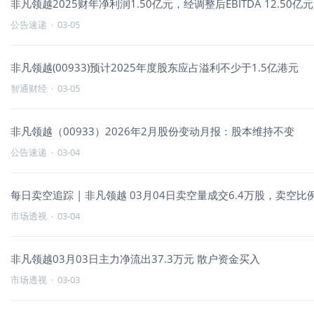
非凡领越2025财年净利润1.50亿元，经调整后EBITDA 12.50亿元
公告速递
·
03-05
非凡领越(00933)预计2025年度股东应占溢利不少于1.5亿港元
智通财经
·
03-05
非凡领越（00933）2026年2月股份变动月报：股本维持不变
公告速递
·
03-04
每日卖空追踪 | 非凡领越 03月04日卖空量成交6.4万股，卖空比例
市场透视
·
03-04
非凡领越03月03日主力净流出37.3万元 散户资金买入
市场透视
·
03-03