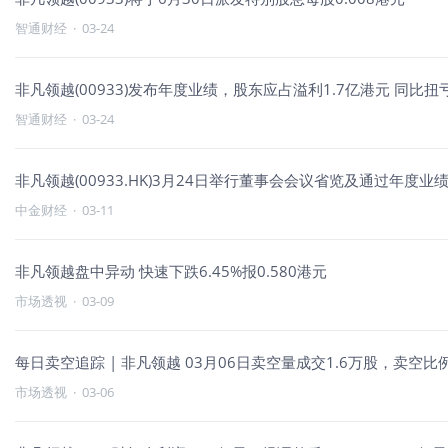
智通财经
·
03-24
非凡领越(00933)发布年度业绩，股东应占溢利1.7亿港元 同比扭
智通财经
·
03-24
非凡领越(00933.HK)3月24日举行董事会会议省览及通过年度业
中金财经
·
03-11
非凡领越盘中异动 快速下跌6.45%报0.580港元
市场透视
·
03-09
每日卖空追踪 | 非凡领越 03月06日卖空量成交1.6万股，卖空比例
市场透视
·
03-06