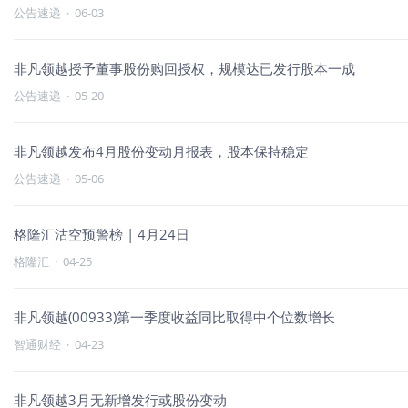
公告速递
·
06-03
非凡领越授予董事股份购回授权，规模达已发行股本一成
公告速递
·
05-20
非凡领越发布4月股份变动月报表，股本保持稳定
公告速递
·
05-06
格隆汇沽空预警榜 | 4月24日
格隆汇
·
04-25
非凡领越(00933)第一季度收益同比取得中个位数增长
智通财经
·
04-23
非凡领越3月无新增发行或股份变动