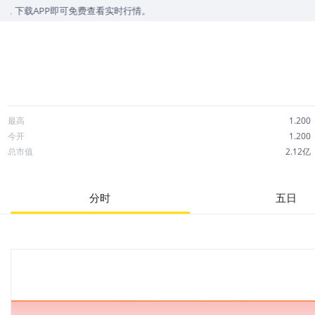
载APP即可免费查看实时行情。
最高
1.200
今开
1.200
总市值
2.12亿
成交额
8,277
市净率
0.22
分时
五日
52周最高
3.150
股息
0.00