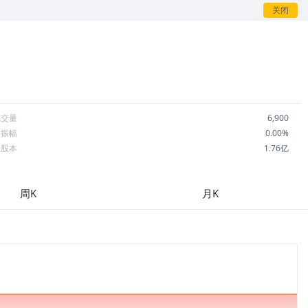
关闭
成交量
6,900
日振幅
0.00%
总股本
1.76亿
流通股本
9,625万
每股收益
-3.18
周K
月K
市盈率
-0.38
OA
-3.79%