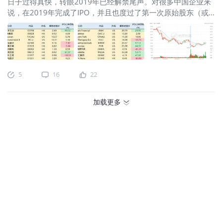
日子过得真快，转眼2019年已经解禁尾声。对很多中国企业来
说，在2019年完成了IPO，并且也度过了第一次原始股东（或
基石投资者）的解禁期。 解禁对不同公司的意义肯定不一样，
虽然禁售期的规则，只是为了限制部分原始投资者不要在股票
上市初期流动性还不好的情况下进行抛售，从而影响市场，但
是还抵不住一些“套现”心切的投资人频频出手。 最显著的例子
就是年初大火的人造肉公司
$Beyond Meat, Inc.(BYND)$
以及
5
16
22
烧钱的出行巨头
$优步(UBER)$
。 12月解禁的公司，大部分都
是坚定的基石投资者结束禁售期，所以并没有对市场产生较大
的影响。那我们来看看明年1月解禁的公司都有哪些？ 7月中旬
加载更多
以后，香港市场的IPO就明显减少，一直到9月中旬才慢慢恢
复。这也使得1月中旬之后解禁期满的公司减少。2月香港新股
的解禁也将减少。 其中，
$家乡互动(03798)$
、
$维亮控股
(08612)$
、
$中汇集团(00382)$
、
$康特隆(01912)$
等港股，
IPO至目前的总回报较高，其中既有基本面强力支撑的公司，也
有