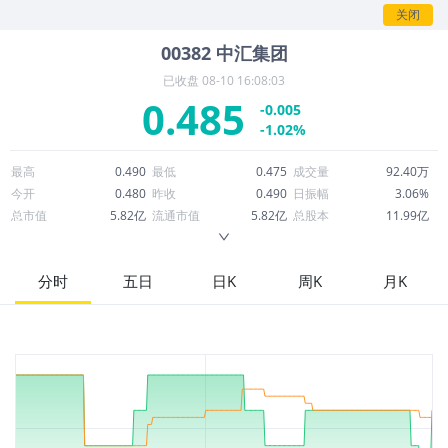
情。
关闭
00382
中汇集团
已收盘
08-10 16:08:03
0.485
-0.005
-1.02%
最高
0.490
最低
0.475
成交量
92.40万
今开
0.480
昨收
0.490
日振幅
3.06%
总市值
5.82亿
流通市值
5.82亿
总股本
11.99亿
成交额
44.78万
换手率
0.08%
流通股本
11.99亿
市净率
0.11
ROE
8.32%
每股收益
0.44
分时
五日
日K
周K
月K
52周最高
1.640
52周最低
0.440
市盈率
1.11
股息
0.08
股息收益率
0.16
ROA
2.44%