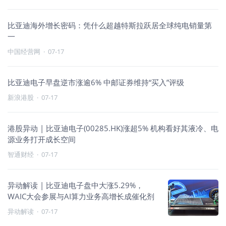
比亚迪海外增长密码：凭什么超越特斯拉跃居全球纯电销量第
一
中国经营网
·
07-17
比亚迪电子早盘逆市涨逾6% 中邮证券维持“买入”评级
新浪港股
·
07-17
港股异动 | 比亚迪电子(00285.HK)涨超5% 机构看好其液冷、电
源业务打开成长空间
智通财经
·
07-17
异动解读 | 比亚迪电子盘中大涨5.29%，
WAIC大会参展与AI算力业务高增长成催化剂
异动解读
·
07-17