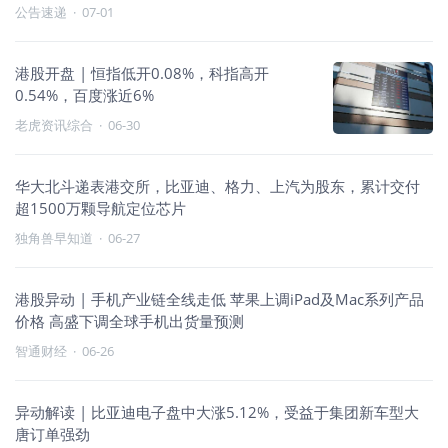
公告速递
·
07-01
港股开盘 | 恒指低开0.08%，科指高开
0.54%，百度涨近6%
老虎资讯综合
·
06-30
华大北斗递表港交所，比亚迪、格力、上汽为股东，累计交付
超1500万颗导航定位芯片
独角兽早知道
·
06-27
港股异动 | 手机产业链全线走低 苹果上调iPad及Mac系列产品
价格 高盛下调全球手机出货量预测
智通财经
·
06-26
异动解读 | 比亚迪电子盘中大涨5.12%，受益于集团新车型大
唐订单强劲