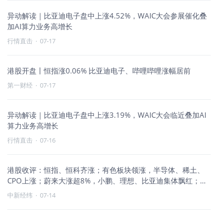
异动解读｜比亚迪电子盘中上涨4.52%，WAIC大会参展催化叠
加AI算力业务高增长
行情直击
·
07-17
港股开盘丨恒指涨0.06% 比亚迪电子、哔哩哔哩涨幅居前
第一财经
·
07-17
异动解读｜比亚迪电子盘中上涨3.19%，WAIC大会临近叠加AI
算力业务高增长
行情直击
·
07-16
港股收评：恒指、恒科齐涨；有色板块领涨，半导体、稀土、
CPO上涨；蔚来大涨超8%，小鹏、理想、比亚迪集体飘红；基
本半导体尾盘拉升
中新经纬
·
07-14