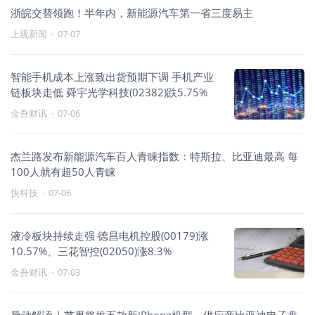
浙皖交替领跑！半年内，新能源汽车第一省三度易主
上观新闻
·
07-07
智能手机成本上涨致出货预期下调 手机产业
链板块走低 舜宇光学科技(02382)跌5.75%
金吾财讯
·
07-06
杰兰路发布新能源汽车百人青睐指数：特斯拉、比亚迪最高 每
100人就有超50人青睐
快科技
·
07-06
液冷板块持续走强 德昌电机控股(00179)涨
10.57%、三花智控(02050)涨8.3%
金吾财讯
·
07-03