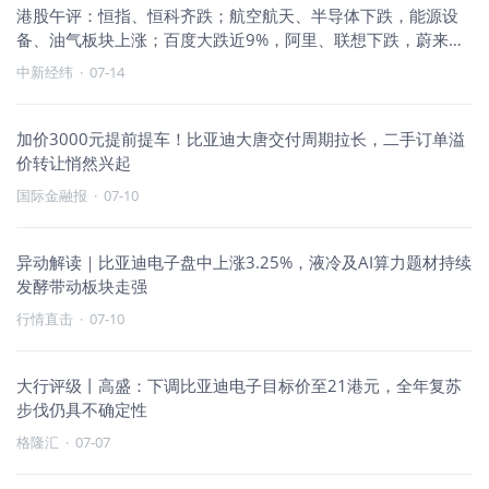
港股午评：恒指、恒科齐跌；航空航天、半导体下跌，能源设
备、油气板块上涨；百度大跌近9%，阿里、联想下跌，蔚来、
比亚迪上涨
中新经纬
·
07-14
加价3000元提前提车！比亚迪大唐交付周期拉长，二手订单溢
价转让悄然兴起
国际金融报
·
07-10
异动解读｜比亚迪电子盘中上涨3.25%，液冷及AI算力题材持续
发酵带动板块走强
行情直击
·
07-10
大行评级丨高盛：下调比亚迪电子目标价至21港元，全年复苏
步伐仍具不确定性
格隆汇
·
07-07