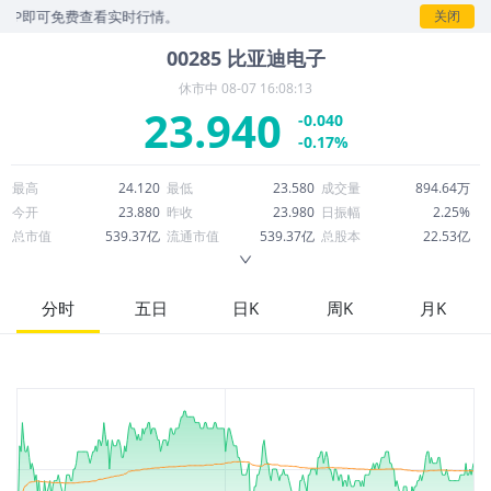
即可免费查看实时行情。
关闭
00285
比亚迪电子
休市中
08-07 16:08:13
23.940
-0.040
-0.17%
最高
24.120
最低
23.580
成交量
894.64万
今开
23.880
昨收
23.980
日振幅
2.25%
总市值
539.37亿
流通市值
539.37亿
总股本
22.53亿
成交额
2.14亿
换手率
0.40%
流通股本
22.53亿
市净率
1.35
ROE
10.52%
每股收益
1.56
分时
五日
日K
周K
月K
52周最高
46.374
52周最低
20.100
市盈率
15.36
股息
0.18
股息收益率
0.01
ROA
2.03%