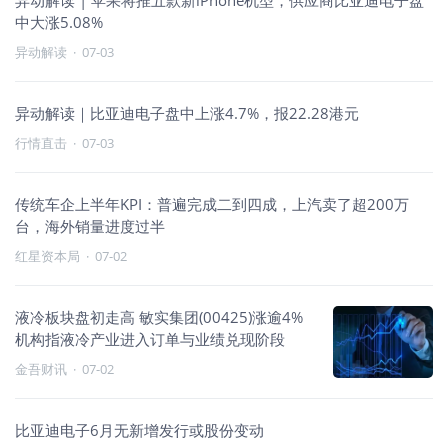
异动解读 | 苹果将推五款新iPhone机型，供应商比亚迪电子盘
中大涨5.08%
异动解读
·
07-03
异动解读｜比亚迪电子盘中上涨4.7%，报22.28港元
行情直击
·
07-03
传统车企上半年KPI：普遍完成二到四成，上汽卖了超200万
台，海外销量进度过半
红星资本局
·
07-02
液冷板块盘初走高 敏实集团(00425)涨逾4%
机构指液冷产业进入订单与业绩兑现阶段
金吾财讯
·
07-02
比亚迪电子6月无新增发行或股份变动