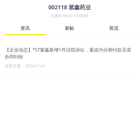
002118
紫鑫药业
已退市
08-03 15:00:00
资讯
新帖
简况
【企业动态】*ST紫鑫新增1件法院诉讼，案由为分期付款买卖
合同纠纷
证券之星
·
2024-11-01