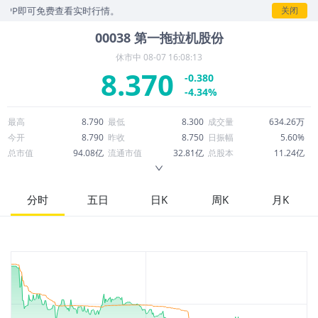
即可免费查看实时行情。
关闭
00038
第一拖拉机股份
休市中
08-07 16:08:13
8.370
-0.380
-4.34%
最高
8.790
最低
8.300
成交量
634.26万
今开
8.790
昨收
8.750
日振幅
5.60%
总市值
94.08亿
流通市值
32.81亿
总股本
11.24亿
成交额
5,342万
换手率
1.62%
流通股本
3.92亿
市净率
0.98
ROE
10.42%
每股收益
0.84
分时
五日
日K
周K
月K
52周最高
10.312
52周最低
6.330
市盈率
9.96
股息
0.30
股息收益率
0.04
ROA
2.37%