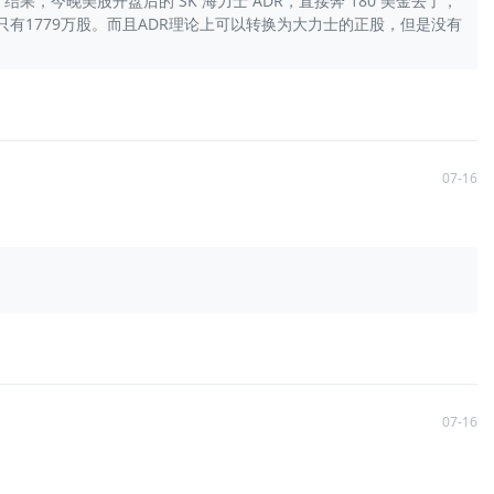
 结果，今晚美股开盘后的 SK 海力士 ADR，直接奔 180 美金去了，
只有1779万股。而且ADR理论上可以转换为大力士的正股，但是没有
07-16
07-16