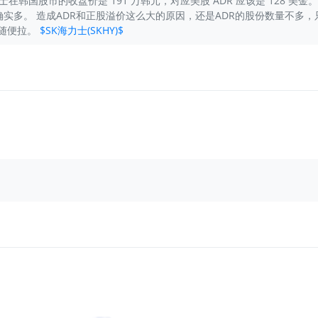
士在韩国股市的收盘价是 191 万韩元，对应美股 ADR 应该是 128 美金。
确实多。 造成ADR和正股溢价这么大的原因，还是ADR的股份数量不多，
 随便拉。
$SK海力士(SKHY)$