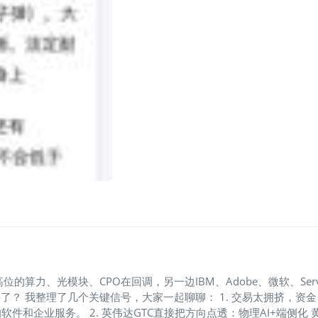
算力、光模块、CPO在回调，另一边IBM、Adobe、微软、Servi
了？ 我整理了几个关键信号，大家一起聊聊： 1. 交易太拥挤，资
企业服务。 2. 英伟达GTC直接把方向点透：物理AI+端侧化 黄仁勋