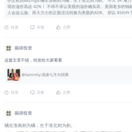
@交易员Bazinga:橘生淮南则为橘，生于淮北则为枳。 今天 SK 海力
现在溢价高达 42%！ 不得不承认美股的溢价确实高，美国老乡的钱
人会这么做。而大力士的正股没法转换为美股的ADR。 所以 $SKHY
转发
回复
点赞
揭谛投资
这篇文章不错，转发给大家看看
@AaronHy:浅谈七月大回调
转发
回复
点赞
揭谛投资
橘生淮南则为橘，生于淮北则为枳。