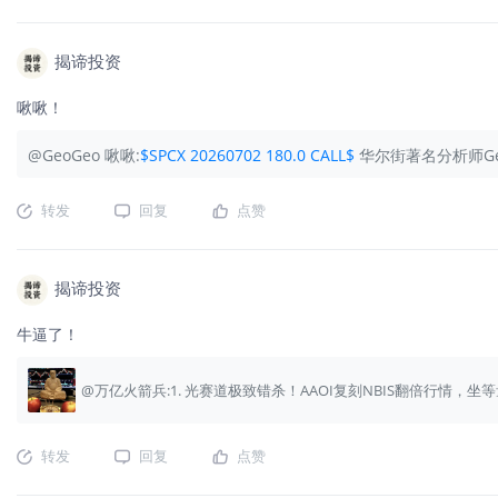
揭谛投资
啾啾！
@GeoGeo 啾啾:
$SPCX 20260702 180.0 CALL$
华尔街著名分析师Geo
转发
回复
点赞
揭谛投资
牛逼了！
@万亿火箭兵:1. 光赛道极致错杀！AAOI复刻NBIS翻倍行情，坐
转发
回复
点赞