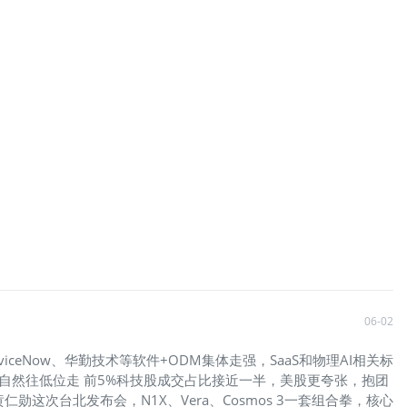
06-02
ceNow、华勤技术等软件+ODM集体走强，SaaS和物理AI相关标
金自然往低位走 前5%科技股成交占比接近一半，美股更夸张，抱团
这次台北发布会，N1X、Vera、Cosmos 3一套组合拳，核心