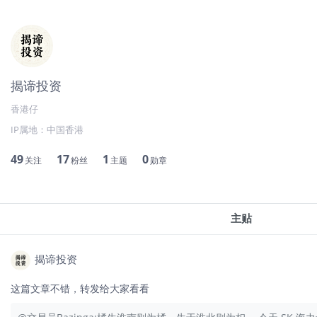
揭谛投资
香港仔
IP属地：
中国香港
49
17
1
0
关注
粉丝
主题
勋章
主贴
揭谛投资
这篇文章不错，转发给大家看看