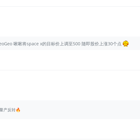
Geo 啾啾将space x的目标价上调至500 随即股价上涨30个点
等量产反转🔥