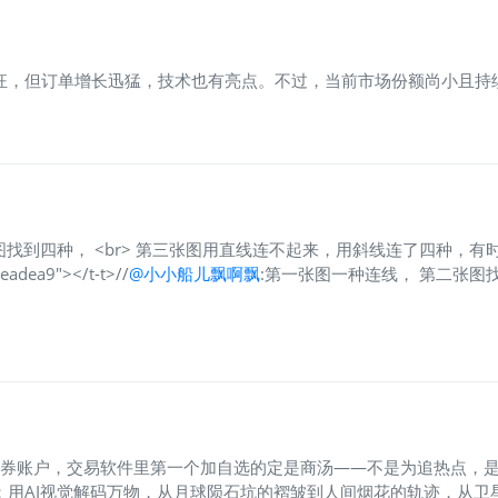
疯狂，但订单增长迅猛，技术也有亮点。不过，当前市场份额尚小且
图找到四种， <br> 第三张图用直线连不起来，用斜线连了四种，有时候就是
eadea9"></t-t>//
@小小船儿飘啊飘
:第一张图一种连线， 第二张图
证券账户，交易软件里第一个加自选的定是商汤——不是为追热点，是
”：用AI视觉解码万物，从月球陨石坑的褶皱到人间烟花的轨迹，从