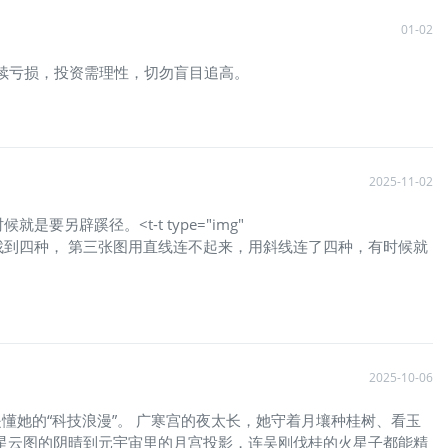
01-02
持续亏损，投资需理性，切勿盲目追高。
2025-11-02
要另辟蹊径。<t-t type="img"
找到四种， 第三张图用直线连不起来，用斜线连了四种，有时候就
2025-10-06
懂她的“科技浪漫”。 广寒宫的夜太长，她守着月壤种桂树、看玉
卫星云图的阴晴到元宇宙里的月宫投影，连吴刚伐桂的火星子都能精