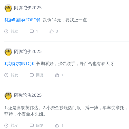
阿弥陀佛2025
$恒峰国际(FOFO)$
跌倒14元，要我上一点 ‌
转发
1
3
阿弥陀佛2025
$英特尔(INTC)$
长期看好，强强联手，野百合也有春天呀
转发
回复
1
阿弥陀佛2025
1.还是喜欢英伟达。2.小资金抄底热门股，搏一搏，单车变摩托
菲特，小资金木头姐。
转发
回复
1