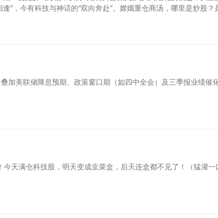
一相逢”，今有科技与神话的“双向奔赴”。嫦娥重仓商汤，哪里是炒
叠加美联储降息预期、政策窗口期（如四中全会）及三季报业绩催化
。
！今天满仓科技股，明天变成韭菜盒，后天连盒都不见了！（猛灌一