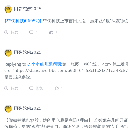
阿弥陀佛2025
$壁仞科技(06082)$
壁仞科技上市首日大涨，虽未及A股“队友”
转发
1
1
阿弥陀佛2025
Replying to
@小小船儿飘啊飘
:第一张图一种连线， <br> 第二张
src="https://static.tigerbbs.com/a60f161f53cf1a8f371e248c87
是要另辟蹊径。
转发
回复
1
阿弥陀佛2025
【假如嫦娥也炒股，她的重仓股是商汤+理由】 若嫦娥在凡间开
兔捣药，早把“观察”刻进骨血。商汤的眼，恰是她想要的“新广角