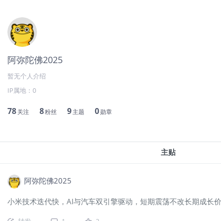
阿弥陀佛2025
暂无个人介绍
IP属地：
0
78
8
9
0
关注
粉丝
主题
勋章
主贴
阿弥陀佛2025
小米技术迭代快，AI与汽车双引擎驱动，短期震荡不改长期成长价
转发
1
2