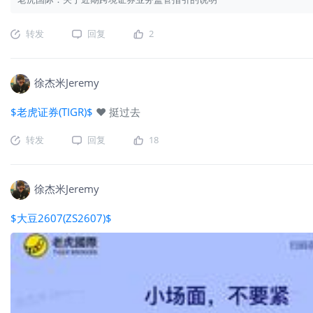
转发
回复
2
徐杰米Jeremy
$老虎证券(TIGR)$
❤️ 挺过去
转发
回复
18
徐杰米Jeremy
$大豆2607(ZS2607)$