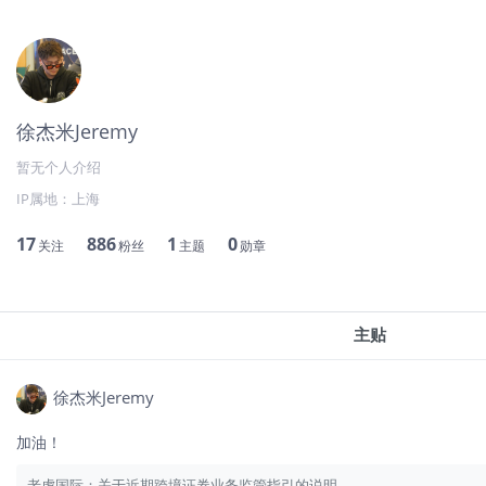
徐杰米Jeremy
暂无个人介绍
IP属地：
上海
17
886
1
0
关注
粉丝
主题
勋章
主贴
徐杰米Jeremy
加油！
老虎国际：关于近期跨境证券业务监管指引的说明