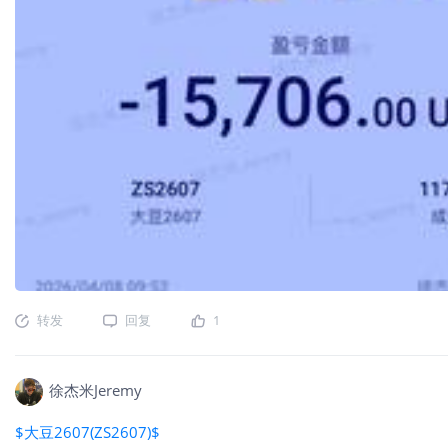
转发
回复
1
徐杰米Jeremy
$大豆2607(ZS2607)$