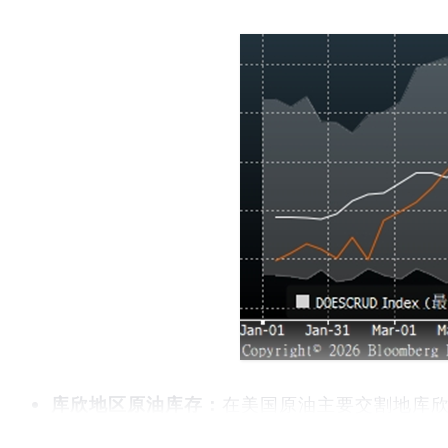
库欣地区原油库存：
在美国原油主要交割地库欣地
一段显著的修复上行期，但在进入4月后涨势停