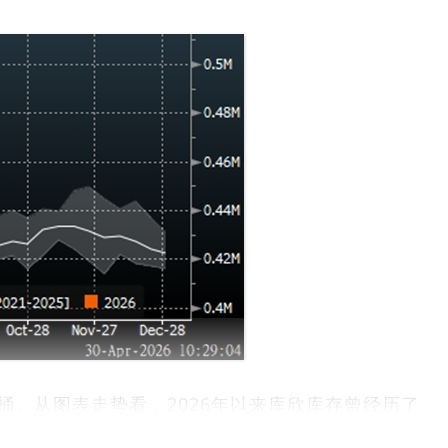
万桶。从图表走势看，2026年以来库欣库存曾经历了
，当前库存绝对水平虽较年初大幅改善，但仍低于