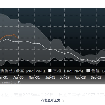
区，截至2026年4月29日，原油库存录得2977.2
点击查看全文
滞转为震荡，并出现了下降趋势。结合历史分位来看