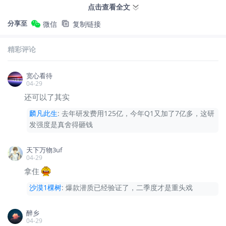
比提升43.9%。单看3月，销量为2.27万辆，同比
点击查看全文
增长20.74%，说明增长并非偶然的单点爆发，而
分享至
微信
复制链接
是延续性的爬坡。
精彩评论
我的看法
宽心看待
这份Q1财报的核心矛盾是：营收在扩张，利润在
04-29
收缩，现金流还行。 这三者同时出现，说明公司
还可以了其实
处于典型的”投入期”——不是在恶化，而是在为下
麟凡此生
:
去年研发费用125亿，今年Q1又加了7亿多，这研
发强度是真舍得砸钱
一阶段蓄力。
天下万物3uf
短期来看，净利润增速放缓、扣非净利润大幅下
04-29
滑、经营现金流为负，这三个指标确实会让部分资
拿住
金选择观望。但换个角度，如果赛力斯现在就开始
沙漠1棵树
:
爆款潜质已经验证了，二季度才是重头戏
压缩研发、削减投入，那才是真正的危险信号。
醉乡
中长期看，M6的爆款潜质已经验证，问界品牌势
04-29