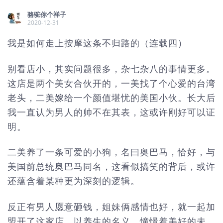
骆驼你个祥子
2020-12-31
我是如何走上按摩这条不归路的（连载四）
别看店小，其实问题很多，杂七杂八的事情更多。
这店是两个美女合伙开的，一美找了个心爱的台湾
老头，二美嫁给一个颜值堪忧的美国小伙。长大后
我一直认为男人的帅不在其表，这或许刚好可以证
明。
二美养了一条可爱的小狗，名曰奥巴马，恰好，与
美国前总统奥巴马同名，这看似搞笑的背后，或许
还蕴含着某种更为深刻的逻辑。
反正有男人愿意砸钱，姐妹俩感情也好，就一起加
盟开了这家店，以养生的名义，憧憬着美好的未