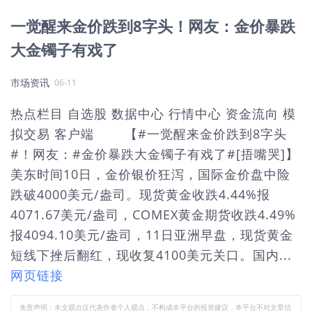
一觉醒来金价跌到8字头！网友：金价暴跌
大金镯子有戏了
市场资讯
06-11
热点栏目 自选股 数据中心 行情中心 资金流向 模
拟交易 客户端 【#一觉醒来金价跌到8字头
#！网友：#金价暴跌大金镯子有戏了#[捂嘴哭]】
美东时间10日，金价银价狂泻，国际金价盘中险
跌破4000美元/盎司。现货黄金收跌4.44%报
4071.67美元/盎司，COMEX黄金期货收跌4.49%
报4094.10美元/盎司，11日亚洲早盘，现货黄金
短线下挫后翻红，现收复4100美元关口。国内...
网页链接
免责声明：本文观点仅代表作者个人观点，不构成本平台的投资建议，本平台不对文章信