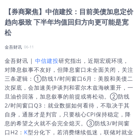
【券商聚焦】中信建投：目前美债加息定价
趋向极致 下半年均值回归方向更可能是宽
松
金吾财讯
06-11
金吾财讯 |
中信建投
研究指出，近期宏观环境，
对降息叙事不友好，但降息窗口未全面关闭，关注
三条逻辑：①防线1/时间窗口6月：美股和美债二
次探底，会加速美伊谈判和霍尔木兹海峡重开，一
旦油价回落，加息叙事的前提或将松动。②防线
2/时间窗口Q3：就业数据如何看待，不取决于其
自身，通胀才是判官，只要核心CPI保持稳定，降
息的希望之火就不会完全熄灭。③防线3/时间窗
口H2：
K
型分化下，若消费继续低迷，联储对就业