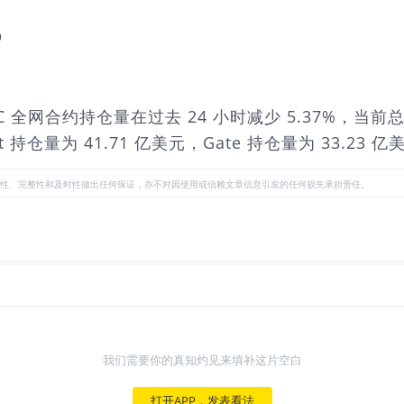
%
示，BTC 全网合约持仓量在过去 24 小时减少 5.37%，当前
it 持仓量为 41.71 亿美元，Gate 持仓量为 33.23 
性、完整性和及时性做出任何保证，亦不对因使用或信赖文章信息引发的任何损失承担责任。
我们需要你的真知灼见来填补这片空白
打开APP，发表看法