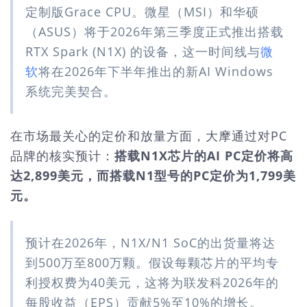
定制版Grace CPU。微星（MSI）和华硕
（ASUS）将于2026年第三季度正式推出搭载
RTX Spark (N1X) 的设备，这一时间线与
微
软
将在2026年下半年推出的新AI Windows
系统完美契合。
在市场最关心的定价和放量方面，大摩通过对PC
品牌的核实预计：
搭载N1X芯片的AI PC定价将高
达2,899美元，而搭载N1型号的PC定价为1,799美
元。
预计在2026年，N1X/N1 SoC的出货量将达
到500万至800万颗。假设每颗芯片的平均专
利授权费为40美元，这将为联发科2026年的
每股收益（EPS）贡献5%至10%的增长。