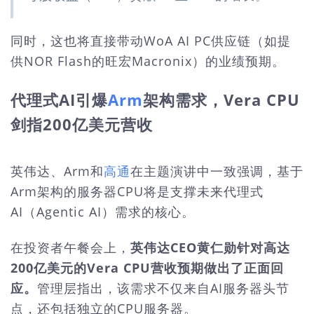
同时，这也将直接带动WoA AI PC供应链（如提
供NOR Flash的旺宏Macronix）的业绩预期。
代理式AI引爆
Arm
架构需求，Vera CPU
剑指200亿美元营收
英伟达、Arm和
高通
在主题演讲中一致强调，基于
Arm架构的服务器CPU将是支撑未来代理式
AI（Agentic AI）需求的核心。
在投资者午餐会上，
英伟达CEO黄仁勋针对高达
200亿美元的Vera CPU营收预期做出了正面回
应。
管理层指出，该需求不仅来自AI服务器头节
点，还包括独立的CPU服务器。