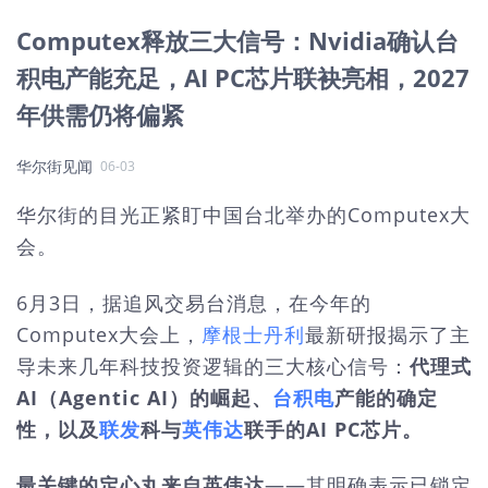
Computex释放三大信号：Nvidia确认台
积电产能充足，AI PC芯片联袂亮相，2027
年供需仍将偏紧
华尔街见闻
06-03
华尔街的目光正紧盯中国台北举办的Computex大
会。
6月3日，据追风交易台消息，在今年的
Computex大会上，
摩根士丹利
最新研报揭示了主
导未来几年科技投资逻辑的三大核心信号：
代理式
AI（Agentic AI）的崛起、
台积电
产能的确定
性，以及
联发
科与
英伟达
联手的AI PC芯片。
最关键的定心丸来自英伟达
——其明确表示已锁定