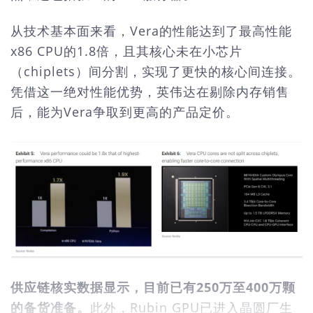
从技术基本面来看，Vera的性能达到了最高性能
x86 CPU的1.8倍，且其核心未在小芯片
（chiplets）间分割，实现了更快的核心间连接。
凭借这一绝对性能优势，英伟达在剔除内存销售
后，能为Vera争取到更高的产品定价。
供应链核实数据显示，目前已有250万至400万颗
的备货准备。
此外，Rubin GPU已进入晶圆厂生