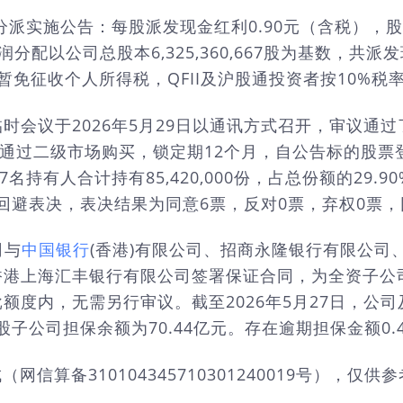
派实施公告：每股派发现金红利0.90元（含税），股权
配以公司总股本6,325,360,667股为基数，共派发现金
免征收个人所得税，QFII及沪股通投资者按10%税
时会议于2026年5月29日以通讯方式召开，审议通
金，股票通过二级市场购买，锁定期12个月，自公告标的
人合计持有85,420,000份，占总份额的29.90%，
聪回避表决，表决结果为同意6票，反对0票，弃权0票，
司与
中国银行
(香港)有限公司、招商永隆银行有限公司
香港上海汇丰银行有限公司签署保证合同，为全资子公
度内，无需另行审议。截至2026年5月27日，公司
股子公司担保余额为70.44亿元。存在逾期担保金额0
信算备310104345710301240019号），仅