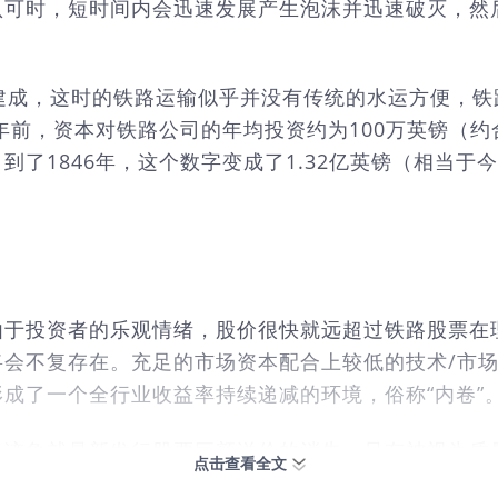
认可时，短时间内会迅速发展产生泡沫并迅速破灭，然
建成，这时的铁路运输似乎并没有传统的水运方便，铁路
前，资本对铁路公司的年均投资约为100万英镑（约合今
x），到了1846年，这个数字变成了1.32亿英镑（相当
由于投资者的乐观情绪，股价很快就远超过铁路股票在
将会不复存在。充足的市场资本配合上较低的技术/市
成了一个全行业收益率持续递减的环境，俗称“内卷”
个迹象就是新发行股票巨额溢价的消失，只有被视为质
点击查看全文
持企业估值与竞争优势的最佳选项，使用银行贷款进行