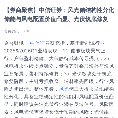
【券商聚焦】中信证券：风光储结构性分化
储能与风电配置价值凸显、光伏筑底修复
金吾财讯
05-18
金吾财讯 |
中信证券
研究指，基于新能源行业
2025&2026Q1业绩表现：1）储能板块景气上
行，户储盈利稳健、大储静待成本传导拐点；2）
风电板块业绩拐点确立，量价齐升叠加海外与海风
业务拓展，盈利持续修复；3）光伏板块处于筑底
修复阶段，主链亏损收窄、辅材率先回暖，行业风
险逐步出清。整体来看，
风光
储三大板块呈现结构
性分化，具备业绩确定性的储能和风电配置价值凸
显，同时建议关注光伏行业潜在反转信号。风险因
素：风电光伏需求增长低于预期的风险；光伏组