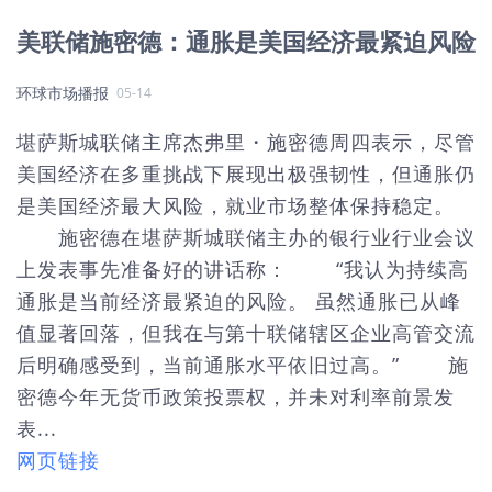
美联储施密德：通胀是美国经济最紧迫风险
环球市场播报
05-14
堪萨斯城联储主席杰弗里・施密德周四表示，尽管
美国经济在多重挑战下展现出极强韧性，但通胀仍
是美国经济最大风险，就业市场整体保持稳定。
施密德在堪萨斯城联储主办的银行业行业会议
上发表事先准备好的讲话称： “我认为持续高
通胀是当前经济最紧迫的风险。 虽然通胀已从峰
值显著回落，但我在与第十联储辖区企业高管交流
后明确感受到，当前通胀水平依旧过高。” 施
密德今年无货币政策投票权，并未对利率前景发
表...
网页链接