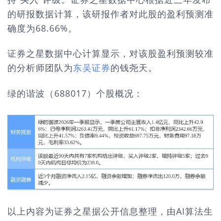
的研报数据计算，该研报作者对此股的盈利预测准
确度为68.66%。
证券之星数据中心计算显示，对该股盈利预测较准
的分析师团队为
东吴证券
的钱尧天。
绿的谐波（688017）个股概况：
以上内容为证券之星据公开信息整理，由AI算法生