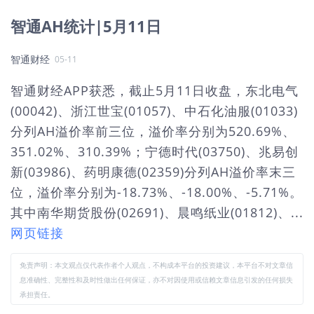
智通AH统计|5月11日
智通财经
05-11
智通财经APP获悉，截止5月11日收盘，东北电气
(00042)、浙江世宝(01057)、中石化油服(01033)
分列AH溢价率前三位，溢价率分别为520.69%、
351.02%、310.39%；宁德时代(03750)、兆易创
新(03986)、药明康德(02359)分列AH溢价率末三
位，溢价率分别为-18.73%、-18.00%、-5.71%。
其中南华期货股份(02691)、晨鸣纸业(01812)、...
网页链接
免责声明：本文观点仅代表作者个人观点，不构成本平台的投资建议，本平台不对文章信
息准确性、完整性和及时性做出任何保证，亦不对因使用或信赖文章信息引发的任何损失
承担责任。