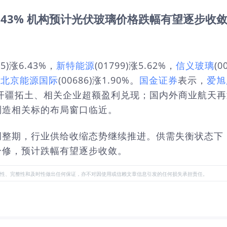
6.43% 机构预计光伏玻璃价格跌幅有望逐步收
65)涨6.43%，
新特能源
(01799)涨5.62%，
信义玻璃
(0
，
北京能源国际
(00686)涨1.90%。
国金证券
表示，
爱旭
开疆拓土、相关企业超额盈利兑现；国内外商业航天
制造相关标的布局窗口临近。
调整期，行业供给收缩态势继续推进。供需失衡状态下
冷修，预计跌幅有望逐步收敛。
性、完整性和及时性做出任何保证，亦不对因使用或信赖文章信息引发的任何损失承担责任。