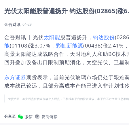
光伏太阳能股普遍扬升 钧达股份(02865)涨
金吾财讯
04-29
金吾财讯 | 光伏
太阳能
股普遍扬升，
钧达股份
(028
能
(01108)涨3.07%，
彩虹新能源
(00438)涨2.41%
高景太阳能达成战略合作，天时地利人和助BC技术
回升叠加设备出口限制预期消化，太空光伏、卫星
东方证券
期货表示，当前光伏玻璃市场仍处于艰难
成本线已较远，且部分高成本产能已进入非计划性
免责声明：本文观点仅代表作者个人观点，不构成本平台的投资建议，本平台不对文章信息准确
分享至
微信
复制链接