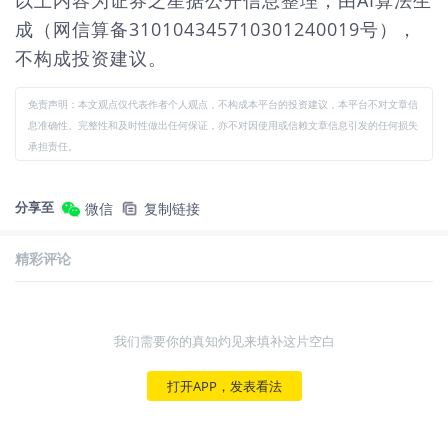
以上内容为证券之星据公开信息整理，由AI算法生
成（网信算备310104345710301240019号），
不构成投资建议。
免责声明：本文观点仅代表作者个人观点，不构成本平台的投资建议，本平台不对文章信
息准确性、完整性和及时性做出任何保证，亦不对因使用或信赖文章信息引发的任何损失
承担责任。
分享至
微信
复制链接
精彩评论
我们需要你的真知灼见来填补这片空白
打开APP，发表看法