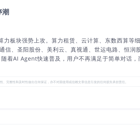
停潮
日，算力板块强势上攻。算力租赁、云计算、东数西算等
讯通信、圣阳股份、美利云、真视通、世运电路、恒润
AI Agent快速普及，用户不再满足于简单对话，而是
性、完整性和及时性做出任何保证，亦不对因使用或信赖文章信息引发的任何损失承担责任。