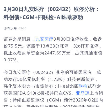
3月30日九安医疗（002432）涨停分析：
科创债+CGM+四联检+AI医助驱动
证券之星
03-30
证券之星消息，
九安医疗
3月30日涨停收盘，收盘
价75.5元。该股于13点23分涨停，3次打开涨停，
截止收盘封单资金为2447.69万元，占其流通市值
0.07%。
今日九安医疗（002432）涨停的可能因素有：成
功发行50亿元低利率（1.73%）科技创新债券，
强化资本实力与市场信心；iHealth四
联检
试剂盒
获美国FDA 510(k)授权并已在CVS、
亚马逊
上市销
售；持续血糖监测仪（CGM）预计2026年Q2国内
获批上市，产业化进展明确；2025年净利润同比