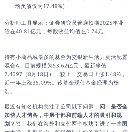
动负债仅为17.48%）
分析师工具显示：证券研究员普遍预期2025年业
绩在40.81亿元，每股收益均值在0.74元。
持有小商品城最多的基金为交银新生活力灵活配置
混合A，目前规模为53.62亿元，最新净值
2.4397（8月18日），较上一交易日上涨1.48%，
近一年上涨35.09%。该基金现任基金经理为杨
浩。
最近有知名机构关注了公司以下问题：
问：是否会
加快人才储备，中层干部和前端人才的吸引和规
划？
答：我们在海外和支付两个板块引进了一些国
际大行、头部机构、跨境管理方面的高端人才，核