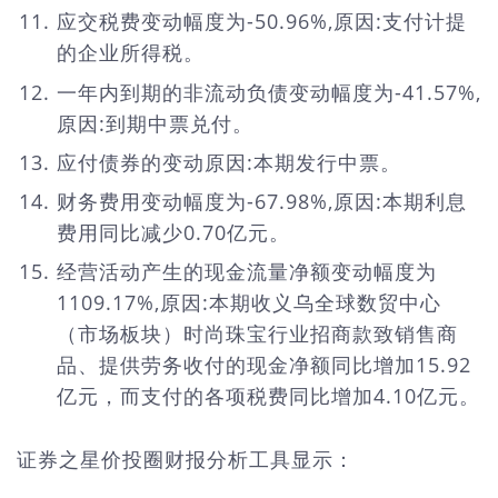
应交税费变动幅度为-50.96%,原因:支付计提
的企业所得税。
一年内到期的非流动负债变动幅度为-41.57%,
原因:到期中票兑付。
应付债券的变动原因:本期发行中票。
财务费用变动幅度为-67.98%,原因:本期利息
费用同比减少0.70亿元。
经营活动产生的现金流量净额变动幅度为
1109.17%,原因:本期收义乌全球数贸中心
（市场板块）时尚珠宝行业招商款致销售商
品、提供劳务收付的现金净额同比增加15.92
亿元，而支付的各项税费同比增加4.10亿元。
证券之星价投圈财报分析工具显示：