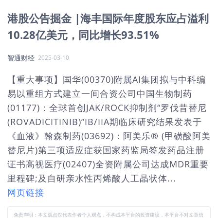
港股公告掘金 |海丰国际年度股东应占溢利
10.28亿美元，同比增长93.51%
智通财经
2025-03-10
【重大事项】国华(00370)附属AI集团拟与中科编
易以重组方式建立一间合资公司中国生物制药
(01177)：全球首创JAK/ROCK抑制剂“罗伐昔替尼
(ROVADICITINIB)”IB/IIA期临床研究结果发表于
《血液》翰森制药(03692)：阿美乐® (甲磺酸阿美
替尼片)第三项适应症获国家药监局签发药品注册
证书高视医疗(02407)全资附属公司达成MDR重要
里程碑;及自研亲水性丙烯酸人工晶状体...
网页链接
免责声明：本文观点仅代表作者个人观点，不构成本平台的投资建议，本平台不对文章信