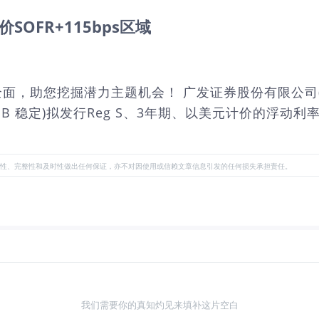
OFR+115bps区域
挖掘潜力主题机会！ 广发证券股份有限公司(GF Secur
,惠誉：BBB 稳定)拟发行Reg S、3年期、以美元计价的
性、完整性和及时性做出任何保证，亦不对因使用或信赖文章信息引发的任何损失承担责任。
我们需要你的真知灼见来填补这片空白