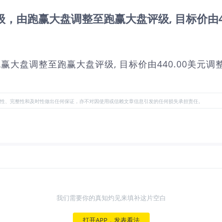
M.US)评级，由跑赢大盘调整至跑赢大盘评级, 目标价由
评级，由跑赢大盘调整至跑赢大盘评级, 目标价由440.00美元调
性、完整性和及时性做出任何保证，亦不对因使用或信赖文章信息引发的任何损失承担责任。
我们需要你的真知灼见来填补这片空白
打开APP，发表看法