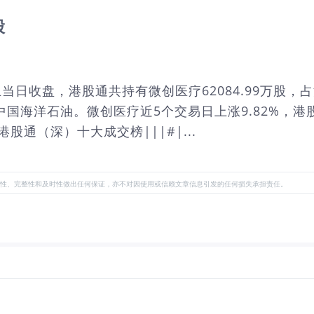
股
止当日收盘，港股通共持有微创医疗62084.99万股，
海洋石油。微创医疗近5个交易日上涨9.82%，港股通
日港股通（深）十大成交榜|||#|...
性、完整性和及时性做出任何保证，亦不对因使用或信赖文章信息引发的任何损失承担责任。