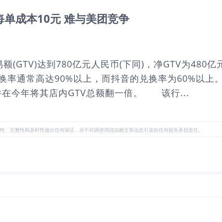
每单成本10元 难与美团竞争
TV)达到780亿元人民币(下同)，净GTV为480亿元
兑换率通常高达90%以上，而抖音的兑换率为60%以
在今年将其店内GTV总额翻一倍。 该行...
性、完整性和及时性做出任何保证，亦不对因使用或信赖文章信息引发的任何损失承担责任。