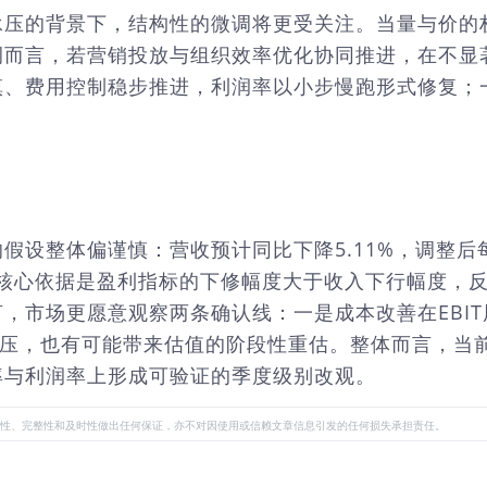
承压的背景下，结构性的微调将更受关注。当量与价的
侧而言，若营销投放与组织效率优化协同推进，在不显
慎、费用控制稳步推进，利润率以小步慢跑形式修复；
设整体偏谨慎：营收预计同比下降5.11%，调整后每股
导，核心依据是盈利指标的下修幅度大于收入下行幅度，
市场更愿意观察两条确认线：一是成本改善在EBIT
承压，也有可能带来估值的阶段性重估。整体而言，当前
率与利润率上形成可验证的季度级别改观。
性、完整性和及时性做出任何保证，亦不对因使用或信赖文章信息引发的任何损失承担责任。