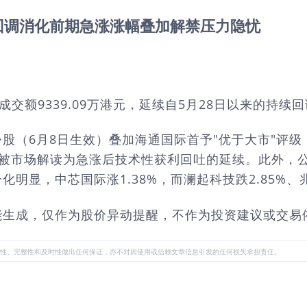
续回调消化前期急涨涨幅叠加解禁压力隐忧
，成交额9339.09万港元，延续自5月28日以来的持续
6月8日生效）叠加海通国际首予"优于大市"评级（目
回调被市场解读为急涨后技术性获利回吐的延续。此外
显，中芯国际涨1.38%，而澜起科技跌2.85%、兆
能生成，仅作为股价异动提醒，不作为投资建议或交易
性、完整性和及时性做出任何保证，亦不对因使用或信赖文章信息引发的任何损失承担责任。