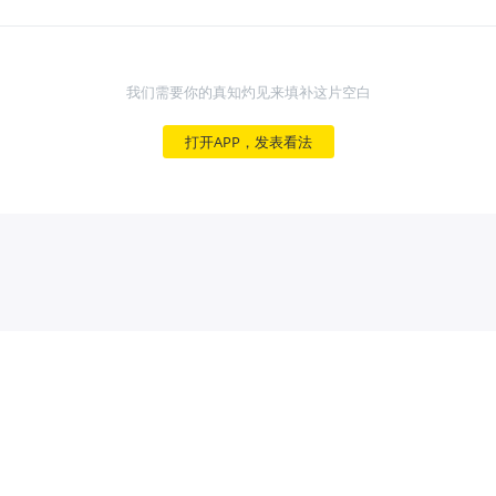
我们需要你的真知灼见来填补这片空白
打开APP，发表看法