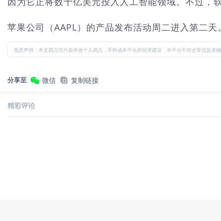
因为它正将数十亿美元投入人工智能领域。不过，软
苹果公司（AAPL）的产品发布活动周二进入第二天。周一
免责声明：本文观点仅代表作者个人观点，不构成本平台的投资建议，本平台不对文章信息准确
分享至
微信
复制链接
精彩评论