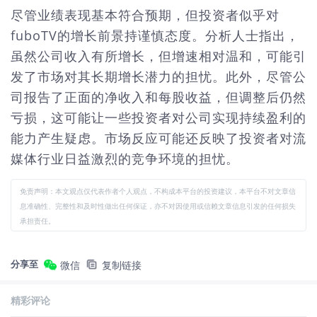
尽管业绩表现基本符合预期，但投资者似乎对
fuboTV的增长前景持谨慎态度。分析人士指出，
虽然公司收入有所增长，但增速相对温和，可能引
发了市场对其长期增长潜力的担忧。此外，尽管公
司报告了正面的净收入和每股收益，但调整后仍然
亏损，这可能让一些投资者对公司实现持续盈利的
能力产生疑虑。市场反应可能还反映了投资者对流
媒体行业日益激烈的竞争环境的担忧。
免责声明：本文观点仅代表作者个人观点，不构成本平台的投资建议，本平台不对文章信
息准确性、完整性和及时性做出任何保证，亦不对因使用或信赖文章信息引发的任何损失
承担责任。
分享至
微信
复制链接
精彩评论