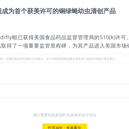
difly蛆成为首个获美许可的铜绿蝇幼虫清创产品
ted旗下产品Medifly蛆已获得美国食品药品监督管理局的5
域取得了一项重要监管里程碑，为其产品进入美国市场
性、完整性和及时性做出任何保证，亦不对因使用或信赖文章信息引发的任何损失承担责任。
我们需要你的真知灼见来填补这片空白
打开APP，发表看法