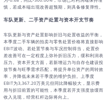
为-0.68，同比-300.00%，市场已对利润端保持谨
慎，若成本端出现改善超预期，则具备修复弹性。
车队更新、二手资产处置与资本开支节奏
车队更新与资产处置影响折旧与处置收益的平衡，
本季度二手车辆的拍卖与零售处置价格将直接影响
EBIT波动。若处置节奏与车况控制得当，处置价
差改善可在一定程度上弥补折旧压力，缓和利润表
压力。资本开支方面，若新增运力与自存仓建设投
放节奏与旺季需求匹配，将提升单位资产的周转效
率，并降低未来若干季度的维护负担。上季度
EBIT为3,367.20万美元但同比降幅较大，显示费
用与折旧前置的可能性，本季度若开支强度放缓而
收入兑现，经营杠杆边际将向上。