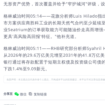
无形资产优势，首次覆盖并给予"窄护城河"评级，设定公
格林威治时间05:14——花旗分析师Luis Hil
市方案供应商胜科工业的长期天然气合约至少延续至
业Seatrium的订单获取能力可能随油价走高而增
更具'高风险高回报'特征。"他补充道。
格林威治时间05:11——RHB研究部分析师Syahril
从2026年的29.6万亿美元增至2031年的41
银行通过将存款配置于短期主权债及投资级公司债的策
下跌1.4%至9.09新元。
免责声明：本文观点仅代表作者个人观点，不构成本平台的投资建议，本平台不对文章信息准确
分享至
微信
复制链接