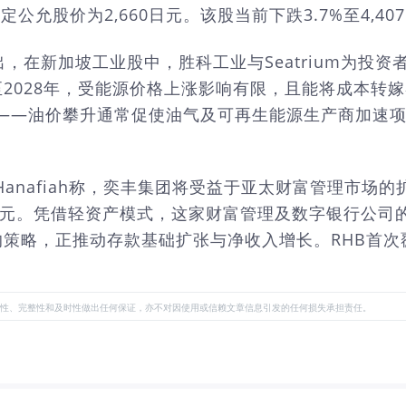
允股价为2,660日元。该股当前下跌3.7%至4,40
ado指出，在新加坡工业股中，胜科工业与Seatrium
2028年，受能源价格上涨影响有限，且能将成本转
强——油价攀升通常促使油气及可再生能源生产商加速项目
 Hanafiah称，奕丰集团将受益于亚太财富管理市场的扩张。
.8万亿美元。凭借轻资产模式，这家财富管理及数字银行
略，正推动存款基础扩张与净收入增长。RHB首次覆盖
性、完整性和及时性做出任何保证，亦不对因使用或信赖文章信息引发的任何损失承担责任。