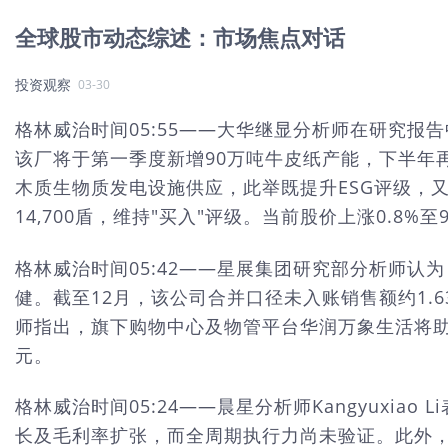
全球股市动态综述：市场焦点对话
投资观察
03-30
格林威治时间05:55——大华继显分析师在研究报告中指
该厂将于第一季度新增90万吨牛皮纸产能，下半年再
木质生物质发电设施供应，此举既提升ESG评级，又优
14,700盾，维持"买入"评级。当前股价上涨0.8%至9
格林威治时间05:42——星展集团研究部分析师认
健。截至12月，该公司合并口径未入账销售额约1.6
师指出，旗下购物中心及物管平台华润万象生活将助力其
元。
格林威治时间05:24——晨星分析师Kangyux
长及毛利率扩张，而全周期执行力尚未验证。此外