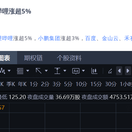
哩涨超5%
哩哔哩
涨超5%，
小鹏集团
涨超3%，
百度
、
金山云
、
禾