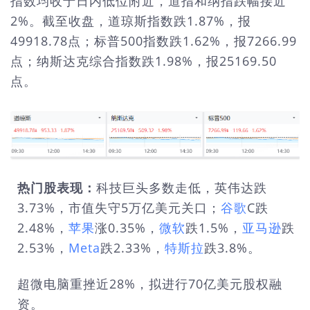
指数均收于日内低位附近，道指和纳指跌幅接近
2%。截至收盘，道琼斯指数跌1.87%，报
49918.78点；标普500指数跌1.62%，报7266.99
点；纳斯达克综合指数跌1.98%，报25169.50
点。
热门股表现：
科技巨头多数走低，英伟达跌
3.73%，市值失守5万亿美元关口；
谷歌
C跌
2.48%，
苹果
涨0.35%，
微软
跌1.5%，
亚马逊
跌
2.53%，
Meta
跌2.33%，
特斯拉
跌3.8%。
超微电脑重挫近28%，拟进行70亿美元股权融
资。