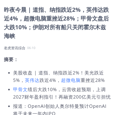
昨夜今晨 | 道指、纳指跌近2%，英伟达跌
近4%，超微电脑重挫近28%；甲骨文盘后
大跌10%；伊朗对所有船只关闭霍尔木兹
海峡
老虎资讯综合
06-10
摘要：
美股收盘 | 道指、纳指跌近2%！美光跌近
5%，
英伟达
跌近4%，
超微电脑
重挫近28%
甲骨文
绩后大跌10%，云营收超预期，上调
2027财年盈利指引！再融资200亿美元引担忧
报道：OpenAI创始人奥尔特曼预计OpenAI
将于未来一年内IPO