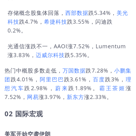
存储概念股集体回落，
西部数据
跌5.34%，
美光
科技
跌4.7%，
希捷科技
跌3.55%，闪迪跌
0.2%。
光通信涨跌不一，AAOI涨7.52%，Lumentum
涨3.83%，
迈威尔科技
跌5.35%。
热门中概股多数走低，
万国数据
跌7.28%，
小鹏集
团
跌4.01%，
阿里巴巴
跌3.61%，
百度
跌3%，
理
想汽车
跌2.98%，
蔚来
跌1.89%。
霸王茶姬
涨
7.52%，
网易
涨3.97%，
新东方
涨2.33%。
02 国际宏观
美军开始空袭伊朗