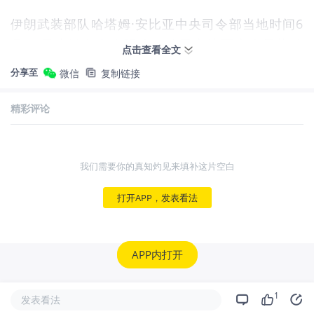
伊朗武装部队哈塔姆·安比亚中央司令部当地时间6
月11日凌晨发布声明称，鉴于本地区安全局势动
点击查看全文
荡，霍尔木兹海峡即日起对包括油轮和商船在内的
分享至
微信
复制链接
所有类型船只关闭，任何试图通过该海峡的船
只“都将受到攻击”。
精彩评论
我们需要你的真知灼见来填补这片空白
打开APP，发表看法
白宫或再与军工企业磋商加速生产
APP内打开
据消息人士当地时间6月10日透露，随着美国对伊
1
发表看法
朗的打击及其他近期军事行动消耗了库存补给，特